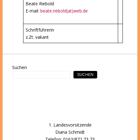
Beate Riebold
E-mail:
beate.riebold(at)web.de
Schriftführerin
z.Zt. vakant
Suchen
SUCHEN
1. Landesvorsitzende
Diana Schmidt
Telefon: 0163/872 73 73