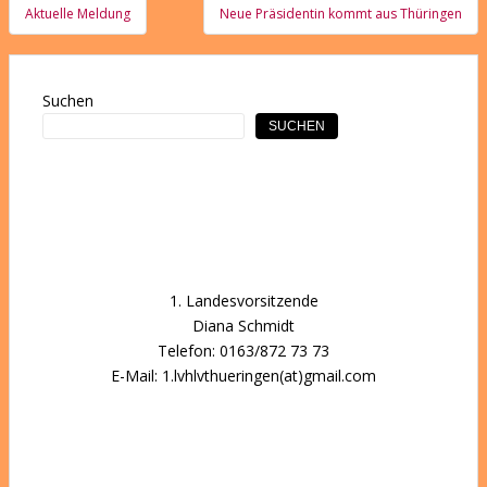
Beitragsnavigation
Aktuelle Meldung
Neue Präsidentin kommt aus Thüringen
Suchen
SUCHEN
1. Landesvorsitzende
Diana Schmidt
Telefon: 0163/872 73 73
E-Mail: 1.lvhlvthueringen(at)gmail.com